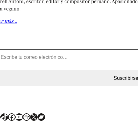
reh Antoni, escritor, editor y compositor peruano. Apasionado 
a vegano.
er más…
Suscribirs
TikTok
Facebook
YouTube
Spotify
X
Bandcamp