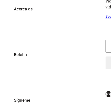
Pie
vid
Acerca de
Le
Escribe tu correo electrónico…
Boletín
Instagram
Sígueme