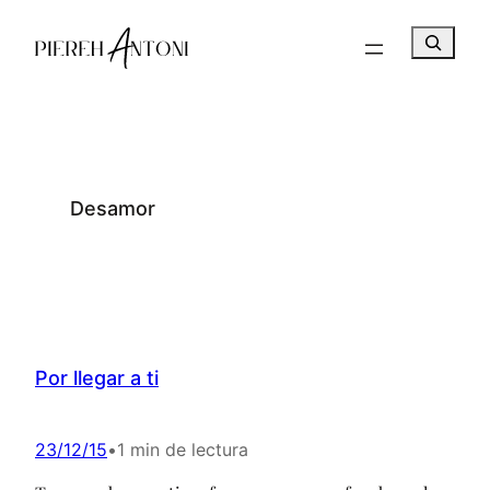
Saltar
B
al
u
contenido
s
c
a
r
Desamor
Por llegar a ti
23/12/15
•
1 min de lectura