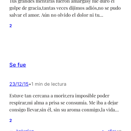
Tus grandes mentiras fueron amargasy fue duro el
golpe de gracia,tantas veces dijimos adiós,no se pudo
salvar el amor. Aún no olvido el dolor ni tu
falta,llovió dudas esta mañana,puras lágrimas
2
cuando te amé,no fuiste lo que un día esperé. Tu
burda promesa me intoxicóy exageré dando
perdón,te ibas así, volviendo después,caíste al suelo
junto…
Se fue
23/12/15
•
1 min de lectura
Estuve tan cercana a morir,era imposible poder
respirar,mi alma a prisa se consumía. Me iba a dejar
consigo llevar,sin él, sin su aroma conmigo,la vida
comenzaba a perder. No existía el querer
2
continuar,tan pronto me di cuenta de todosu
engaño… para vivir dejaría. Fui solo un mal juego
←
Anterior
1
…
38
39
40