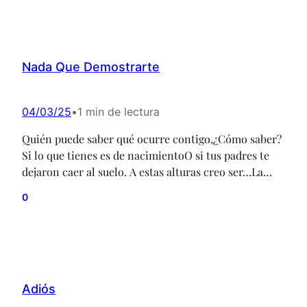
amante.Lo único bueno que has hechoHa sido
librarme de…
Nada Que Demostrarte
04/03/25
•
1 min de lectura
Quién puede saber qué ocurre contigo,¿Cómo saber?
Si lo que tienes es de nacimientoO si tus padres te
dejaron caer al suelo. A estas alturas creo ser…La
persona menos indicadaPara señalar tus problemas,
0
¿Qué sentido tendría?Si le tienes más fe al
horóscopo,Si mis palabras siempre te valieron poco.
No tengo nada que demostrarte,Si alguna vez de mi…
Adiós