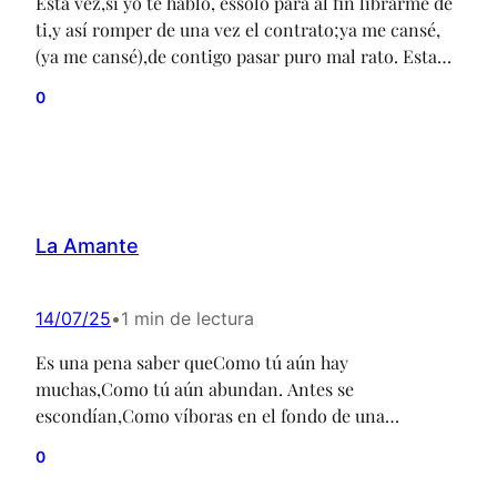
Esta vez,si yo te hablo, essolo para al fin librarme de
ti,y así romper de una vez el contrato;ya me cansé,
(ya me cansé),de contigo pasar puro mal rato. Esta
vez no voy a aceptarque tú me pongas las manos;ya
0
no se trata de aún tolerartus cientos de ofensas y
gritos,ya no se trata desolo abrigarme…
La Amante
14/07/25
•
1 min de lectura
Es una pena saber queComo tú aún hay
muchas,Como tú aún abundan. Antes se
escondían,Como víboras en el fondo de una
cueva,Esperando siempreA la más débil de las presas.
0
HoyLas que son como túLo han perdido todo,Ya ni
siquiera saben lo que es vergüenza. Amante, siempre