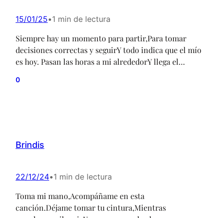
15/01/25
•
1 min de lectura
Siempre hay un momento para partir,Para tomar
decisiones correctas y seguirY todo indica que el mío
es hoy. Pasan las horas a mi alrededorY llega el
momento de decir adiós.Ha llegado el tiempo de
0
irse,De dejarte atrás y continuar. Es mi tiempoPara
olvidar tu infame rostro,Para olvidarmeDel daño que
causaron tus manos.(No importa cuál sea…
Brindis
22/12/24
•
1 min de lectura
Toma mi mano,Acompáñame en esta
canción.Déjame tomar tu cintura,Mientras