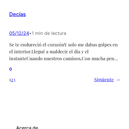
Decías
05/12/24
•
1 min de lectura
Se te endureció el corazónY solo me dabas golpes en
el interior.Llegué a maldecir el día y el
instanteCuando nuestros caminos,Con mucha pena,
se cruzaron. Pasamos de darnosLas manos a los
0
besos yPerdí la razón;Sin verlo todavía,Fui dando
más que tú. El cielo, así, pasó a gris, y no volvió a ser
1
2
3
Siguiente
→
más azul;Ya nada…
Acerca de