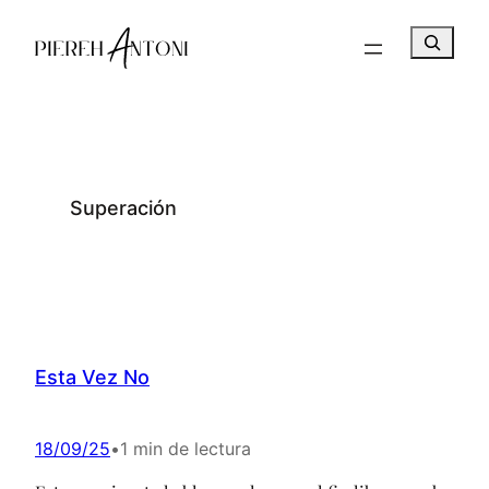
Saltar
B
al
u
contenido
s
c
a
r
Superación
Esta Vez No
18/09/25
•
1 min de lectura