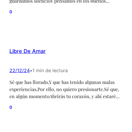
guardamos silencioY pensamos en los buenos
momentos. Escucha la melodía,Y volvamos un poco
0
atrás,Para mañanaSolo el recuerdo nos
quedará.Disfrutemos de este último baile,No
cuestionemos al tiempo…Él sabe porque lo hace.
Levanta alto tu copa,Brindemos por lo que el destino
nos vaya a dar,Por la felicidad,Por el…
Libre De Amar
22/12/24
•
1 min de lectura
Sé que has llorado,Y que has tenido algunas malas
experiencias,Por ello, no quiero presionarte.Sé que,
en algún momentoAbrirás tu corazón, y ahí estaré
yo. Tomaré tu suave rostro, con tu permiso,Te diré
0
que siempre comprendí tu miedo.Te diré que siempre
estuve aquí.Hoy, solo déjame que te acompañe en
silencio,El tiempo que te tome sanar. Siéntete…