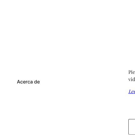
Pie
vid
Acerca de
Le
Escribe tu correo electrónico…