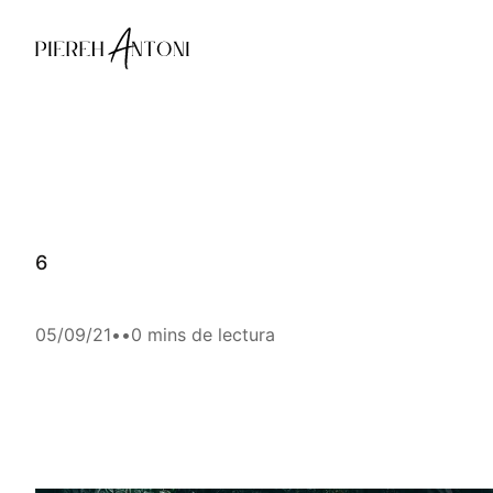
Saltar
al
contenido
6
05/09/21
•
•
0 mins de lectura