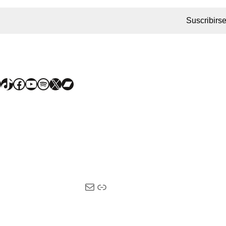
Suscribirs
TikTok
Facebook
YouTube
Spotify
X
Bandcamp
Correo electrónico
Enlace