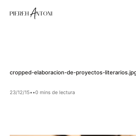
Saltar
al
contenido
cropped-elaboracion-de-proyectos-literarios.jp
23/12/15
•
•
0 mins de lectura