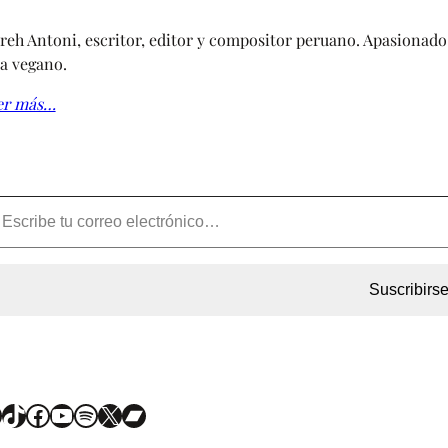
reh Antoni, escritor, editor y compositor peruano. Apasionado 
a vegano.
er más…
Suscribirs
TikTok
Facebook
YouTube
Spotify
X
Bandcamp