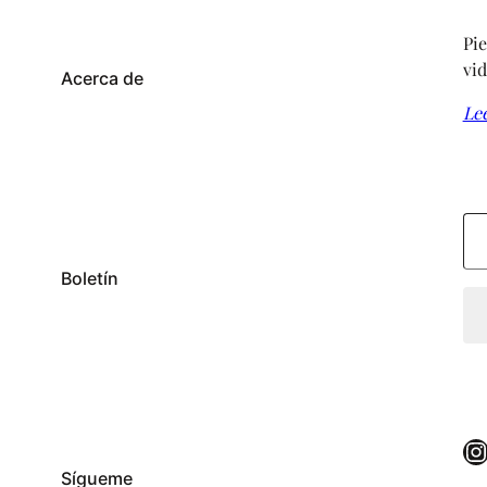
Pie
vid
Acerca de
Le
Escribe tu correo electrónico…
Boletín
Instagram
Sígueme