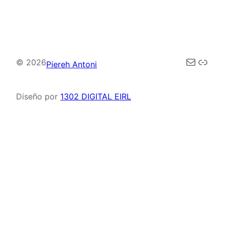
Correo elec
Enla
© 2026
Piereh Antoni
Diseño por
1302 DIGITAL EIRL