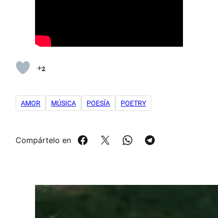
+2
AMOR
MÚSICA
POESÍA
POETRY
Compártelo en