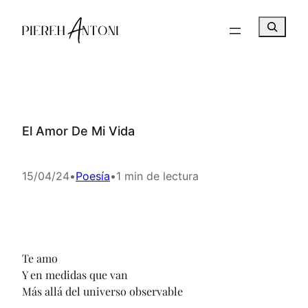
Saltar
B
al
u
contenido
s
c
a
r
El Amor De Mi Vida
15/04/24
•
Poesía
•
1 min de lectura
Te amo
Y en medidas que van
Más allá del universo observable