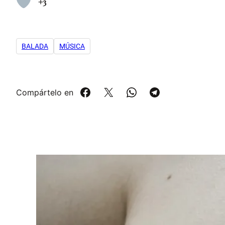
+3
BALADA
MÚSICA
Compártelo en