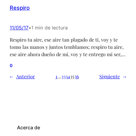
Respiro
11/05/17
•
1 min de lectura
Respiro tu aire, ese aire tan plagado de ti, voy y te
tomo las manos y juntos temblamos; respiro tu aire,
ese aire ahora dueño de mí, voy y te entrego mi ser,
tiempo exacto de darnos. Quiero inventarme el
0
mundo más perfecto contigo,quererte con fuerza
intensa, pecar a tu lado;quiero ver crecer el amor,…
←
Anterior
1
…
33
34
35
36
Siguiente
→
Acerca de