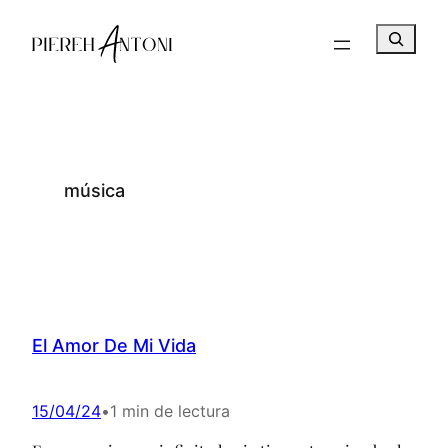
Saltar
B
al
u
contenido
s
c
a
r
música
El Amor De Mi Vida
15/04/24
•
1 min de lectura