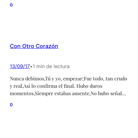
fue dueño de mí;siempre pensé antes de dar,siempre
0
mandó la razón. Tropezar una vez más no significa
que todo vaya a cambiar, por el contrario, soy de los
que vuelven a apostar.…
Con Otro Corazón
13/09/17
•
1 min de lectura
Nunca debimos,Tú y yo, empezar;Fue todo, tan crudo
y real,Así lo confirma el final. Hubo duros
momentos,Siempre estabas ausente,No hubo señales
de amor,No hubo señales de amor. Tanto te amé para
0
nada,Solo me queda avanzar;Ya no eres la misma
persona,Hoy eres distinta, otra cosa. Fuiste tú quien
pecó,Quien me arrojó;No te quejes, ahora ya no,Si…