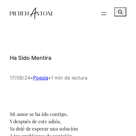
Saltar
B
al
u
contenido
s
c
a
r
Ha Sido Mentira
17/08/24
•
Poesía
•
1 min de lectura
Mi amor se ha ido contigo,
Y después de este adiós,
Ya dejé de esperar una solución
A tus problemas de pantalón.