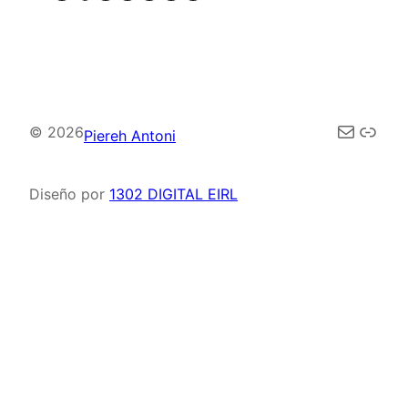
Correo elec
Enla
© 2026
Piereh Antoni
Diseño por
1302 DIGITAL EIRL