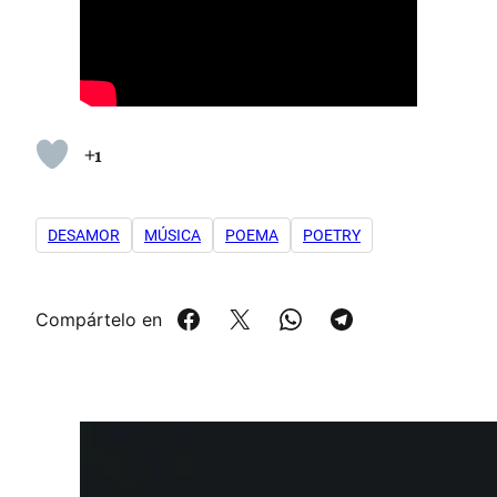
+1
DESAMOR
MÚSICA
POEMA
POETRY
Compártelo en