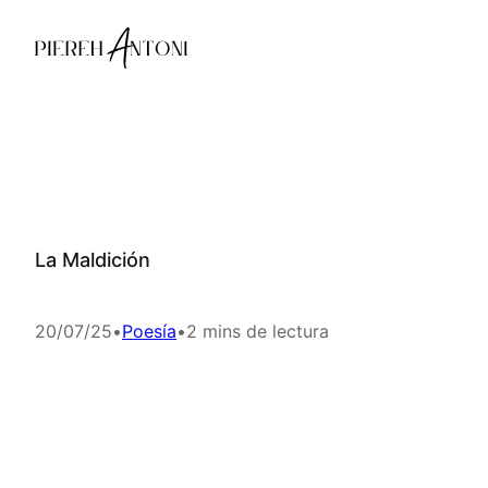
Saltar
al
contenido
La Maldición
20/07/25
•
Poesía
•
2 mins de lectura