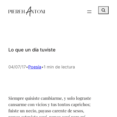
Saltar
B
al
u
contenido
s
c
a
r
Lo que un día tuviste
04/07/17
•
Poesía
•
1 min de lectura
Siempre quisiste cambiarme, y solo lograste
cansarme con vicios y tus tontos caprichos;
fuiste un necio, payaso carente de sesos,
nunca estuviste aquí, nunca aquí para mí.