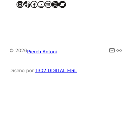
Instagram
TikTok
Facebook
YouTube
Spotify
X
Bandcamp
Correo elec
Enla
© 2026
Piereh Antoni
Diseño por
1302 DIGITAL EIRL