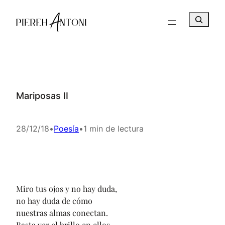
Saltar
B
al
u
contenido
s
c
a
r
Mariposas II
28/12/18
•
Poesía
•
1 min de lectura
Miro tus ojos y no hay duda,
no hay duda de cómo
nuestras almas conectan.
Basta ver el brillo en ellos,