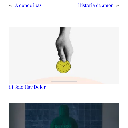
←
A dónde ibas
Historia de amor
→
Si Solo Hay Dolor