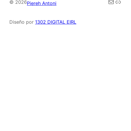
Correo elec
Enla
© 2026
Piereh Antoni
Diseño por
1302 DIGITAL EIRL